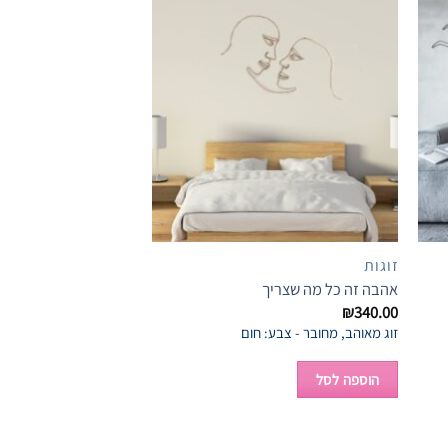
Add to
Add
wishlist
wish
זוגות
בעלי חיים
אהבה זה כל מה שצריך
מעוף הציפור
₪
240.00
₪
340.00
זוג מאוהב, מחובר - צבע: חום
ציפור מ
וצהוב
הוספה לסל
הוספה לסל