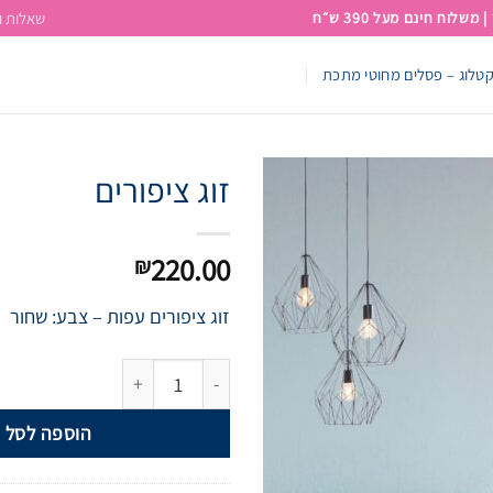
וח חינם מעל 390 ש״ח
שאלות ו
טלוג – פסלים מחוטי מתכת
זוג ציפורים
Add to
220.00
₪
wishlist
זוג ציפורים עפות – צבע: שחור
הוספה לסל