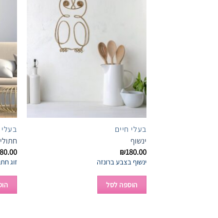
Add to
wishlist
בעלי חיים
בעלי 
ינשוף
חתולי
80.00
₪
180.00
ינשוף בצבע ברונזה
זוג חתו
הוספה לסל
הוס