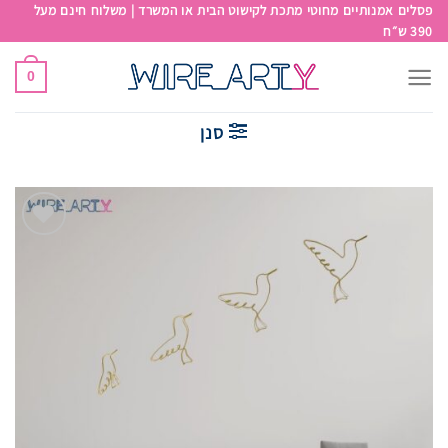
פסלים אמנותיים מחוטי מתכת לקישוט הבית או המשרד | משלוח חינם מעל
390 ש״ח
0
סנן
Add to
wishlist